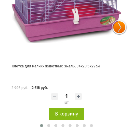
Клетка для мелких животных, эмаль, 34х23,5х29см
Клет
2 616 руб.
2 906 руб.
8 15
шт
В корзину