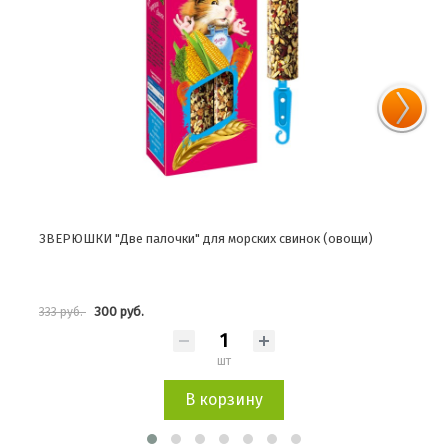
ЗВЕРЮШКИ "Две палочки" для морских свинок (овощи)
ЗВЕР
трав
300 руб.
333 руб.
201 
шт
В корзину