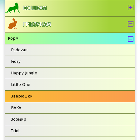
КОШКАМ
ГРЫЗУНАМ
Корм
Padovan
Fiory
Happy Jungle
Little One
Зверюшки
ВАКА
Зоомир
Triol