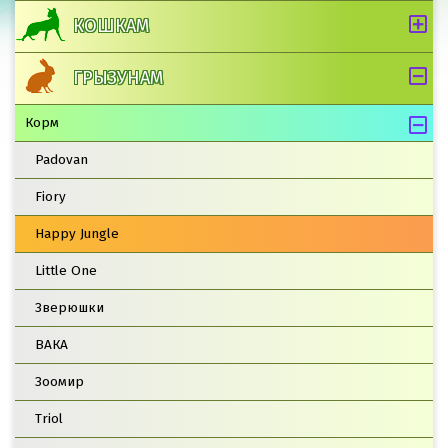
КОШКАМ
ГРЫЗУНАМ
Корм
Padovan
Fiory
Happy Jungle
Little One
Зверюшки
ВАКА
Зоомир
Triol