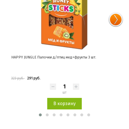
HAPPY JUNGLE Корм для средних попугаев при линьке 500г
HAPP
315 руб.
349 руб.
323 
шт
В корзину