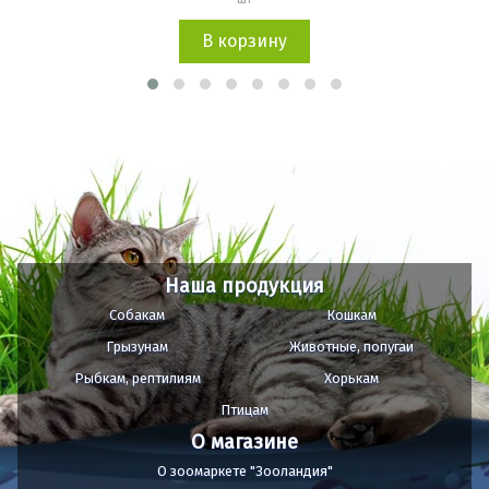
В корзину
Наша продукция
Собакам
Кошкам
Грызунам
Животные, попугаи
Рыбкам, рептилиям
Хорькам
Птицам
О магазине
О зоомаркете "Зооландия"