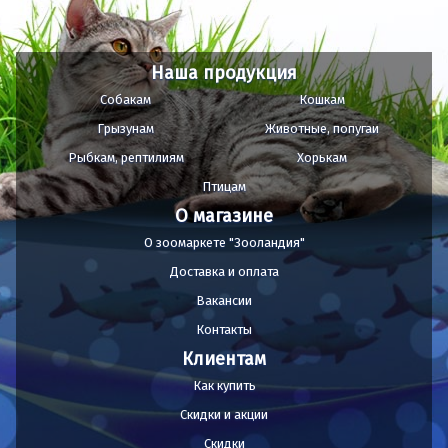
Наша продукция
Собакам
Кошкам
Грызунам
Животные, попугаи
Рыбкам, рептилиям
Хорькам
Птицам
О магазине
О зоомаркете "Зооландия"
Доставка и оплата
Вакансии
Контакты
Клиентам
Как купить
Скидки и акции
Скидки