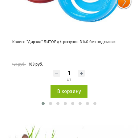
Колесо "Дарэлл" ЛИТОЕ д/грызунов D140 без подставки
Коле
мета
163 руб.
181 руб.
430 
шт
В корзину