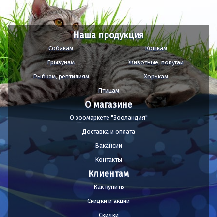
Наша продукция
Собакам
Кошкам
Грызунам
Животные, попугаи
Рыбкам, рептилиям
Хорькам
Птицам
О магазине
О зоомаркете "Зооландия"
Доставка и оплата
Вакансии
Контакты
Клиентам
Как купить
Скидки и акции
Скидки