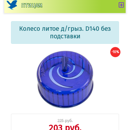
ПТИЦАМ
Колесо литое д/грыз. D140 без
подставки
-10%
225 руб.
203 руб.