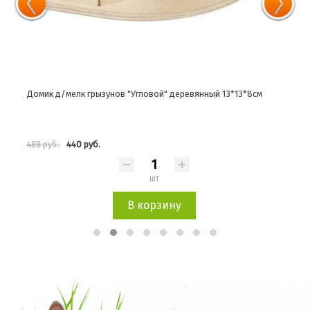
Домик д/мелк грызунов "Угловой" деревянный 13*13*8см
Доми
440 руб.
488 руб.
5 10
шт
В корзину