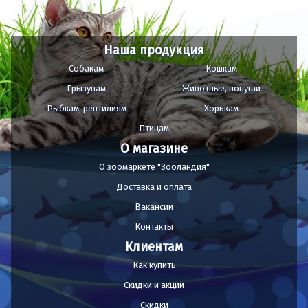
Наша продукция
Собакам
Кошкам
Грызунам
Животные, попугаи
Рыбкам, рептилиям
Хорькам
Птицам
О магазине
О зоомаркете "Зооландия"
Доставка и оплата
Вакансии
Контакты
Клиентам
Как купить
Скидки и акции
Скидки