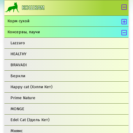
КОШКАМ
Корм сухой
Консервы, паучи
Lazzaro
HEALTHY
BRAVADI
Беркли
Happy cat (Хэппи Кет)
Prime Nature
MONGE
Edel Cat (Эдель Кет)
Мнямс